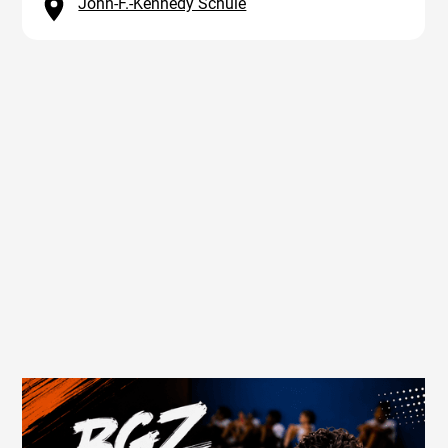
John-F.-Kennedy Schule
Trainiere mit HOOPKULTUR und