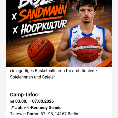
Oskar Sandmann!
Du liebst Basketball und willst in den Sommerferien
an deinem Game arbeiten? Dann ist das
SommerElite Camp 2026
genau das Richtige für
dich!
Gemeinsam mit
HOOPKULTUR
, einem der
bekanntesten Individualtrainer Deutschlands, und
Oskar Sandmann ("
Der Sandmann
")
, Basketball-
Creator und einer der größten deutschen Basketball-
Influencer, veranstaltet die BG Zehlendorf ein
einzigartiges Basketballcamp für ambitionierte
Spielerinnen und Spieler.
Camp-Infos
📅
03.08. – 07.08.2026
📍
John-F.-Kennedy Schule
Teltower Damm 87–93, 14167 Berlin