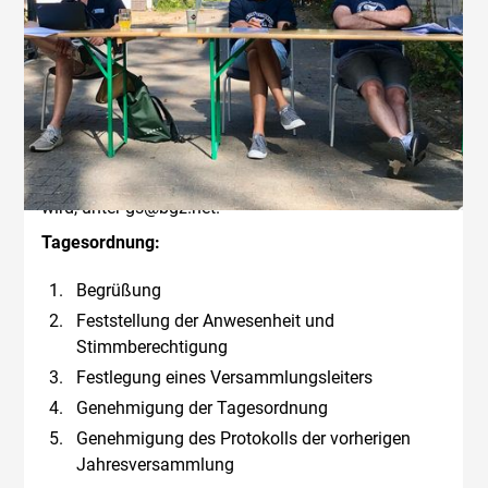
Mensa der Schadow-Oberschule
(Zugang über
Anhaltinerstr. 10, 14163 Berlin und dann über den
Schulhof) statt.
Um den für die Durchführung benötigen Platz sowie
Verpflegung planen und vorbereiten zu können,
bitten wir um eine freiwillige Anmeldung zur
Teilnahme bei Spond bzw. wenn dies nicht genutzt
wird, unter gs@bgz.net.
Tagesordnung:
Begrüßung
Feststellung der Anwesenheit und
Stimmberechtigung
Festlegung eines Versammlungsleiters
Genehmigung der Tagesordnung
Genehmigung des Protokolls der vorherigen
Jahresversammlung