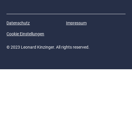
Datenschutz
Impressum
Cookie Einstellungen
© 2023 Leonard Kinzinger. All rights reserved.
Gemeinsam zum Erfolg -
dank unseren starken
Partner und Sponsoren