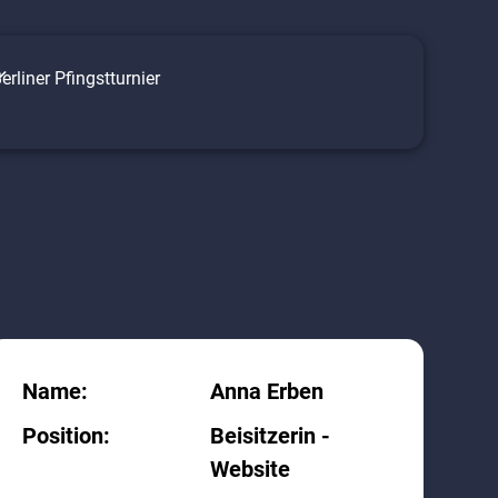
erliner Pfingstturnier
Name:
Anna Erben
Position:
Beisitzerin -
Website